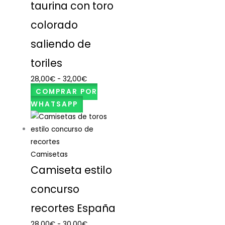
taurina con toro
colorado
saliendo de
toriles
28,00
€
-
32,00
€
COMPRAR POR
WHATSAPP
Camisetas
Camiseta estilo
concurso
recortes España
28,00
€
-
30,00
€