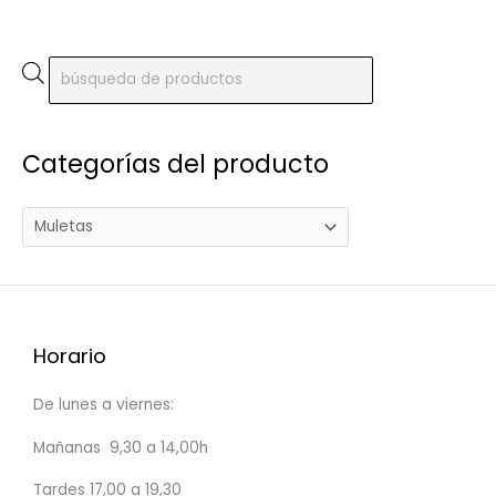
B
ú
s
Categorías del producto
q
u
e
d
a
d
e
Horario
p
r
De lunes a viernes:
o
Mañanas 9,30 a 14,00h
d
u
Tardes 17,00 a 19,30