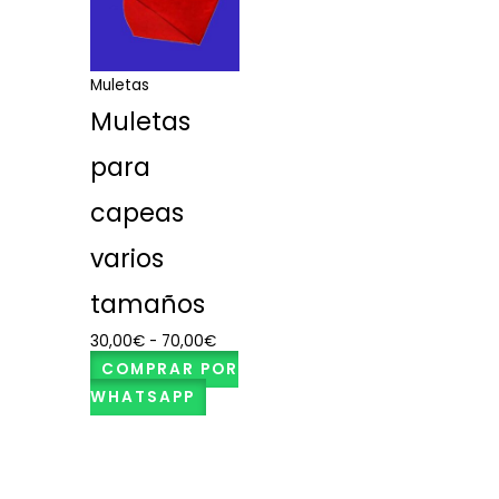
desde
30,00€
hasta
Muletas
70,00€
Muletas
para
capeas
varios
tamaños
30,00
€
-
70,00
€
COMPRAR POR
WHATSAPP