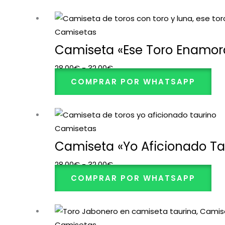
32,00€
Rango
de
Camisetas
precios:
Camiseta «Ese Toro Enamor
desde
28,00
€
-
32,00
€
28,00€
COMPRAR POR WHATSAPP
hasta
32,00€
Rango
de
Camisetas
precios:
Camiseta «Yo Aficionado Ta
desde
28,00
€
-
32,00
€
28,00€
COMPRAR POR WHATSAPP
hasta
32,00€
Rango
de
Camisetas