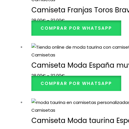
precios:
Camiseta Franjas Toros Bra
desde
28,00
€
-
32,00
€
28,00€
COMPRAR POR WHATSAPP
hasta
32,00€
Rango
de
Camisetas
precios:
Camiseta Moda España muy
desde
28,00
€
-
32,00
€
28,00€
COMPRAR POR WHATSAPP
hasta
32,00€
Rango
de
Camisetas
precios:
Camiseta Moda taurina Esp
desde