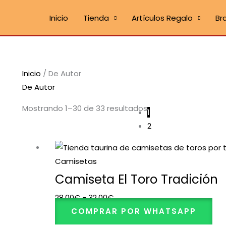
Inicio
Tienda
Artículos Regalo
Br
Inicio
/ De Autor
De Autor
Mostrando 1–30 de 33 resultados
1
2
Rango
de
Camisetas
precios:
Camiseta El Toro Tradición
desde
28,00
€
-
32,00
€
28,00€
COMPRAR POR WHATSAPP
hasta