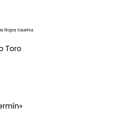
o Toro
ermín»