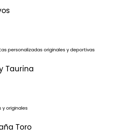
vos
 Taurina
aña Toro