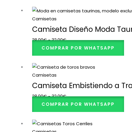
32,00€
Rango
de
Camisetas
precios:
Camiseta Diseño Moda Tau
desde
28,00
€
-
32,00
€
28,00€
COMPRAR POR WHATSAPP
hasta
32,00€
Rango
de
Camisetas
precios:
Camiseta Embistiendo a Tra
desde
28,00
€
-
32,00
€
28,00€
COMPRAR POR WHATSAPP
hasta
32,00€
Rango
de
Camisetas