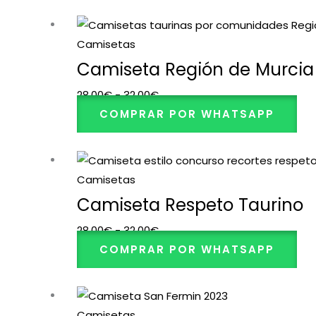
32,00€
Rango
de
Camisetas
precios:
Camiseta Región de Murcia
desde
28,00
€
-
32,00
€
28,00€
COMPRAR POR WHATSAPP
hasta
32,00€
Rango
de
Camisetas
precios:
Camiseta Respeto Taurino
desde
28,00
€
-
32,00
€
28,00€
COMPRAR POR WHATSAPP
hasta
32,00€
Rango
de
Camisetas