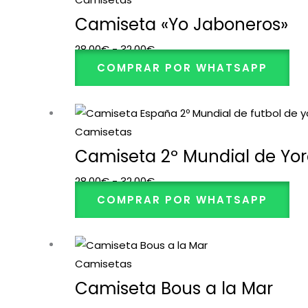
precios:
Camiseta «Yo Jaboneros»
desde
28,00
€
-
32,00
€
28,00€
COMPRAR POR WHATSAPP
hasta
32,00€
Rango
de
Camisetas
precios:
Camiseta 2º Mundial de Yor
desde
28,00
€
-
32,00
€
28,00€
COMPRAR POR WHATSAPP
hasta
32,00€
Rango
de
Camisetas
precios:
Camiseta Bous a la Mar
desde