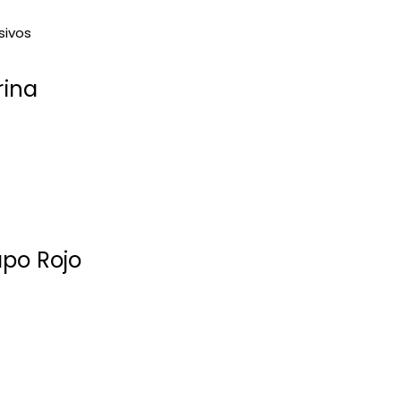
rina
po Rojo