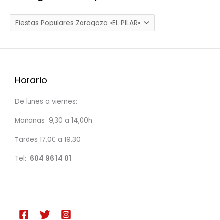
u
e
d
a
d
e
Horario
p
r
De lunes a viernes:
o
Mañanas 9,30 a 14,00h
d
u
Tardes 17,00 a 19,30
c
Tel:
604 96 14 01
t
o
s