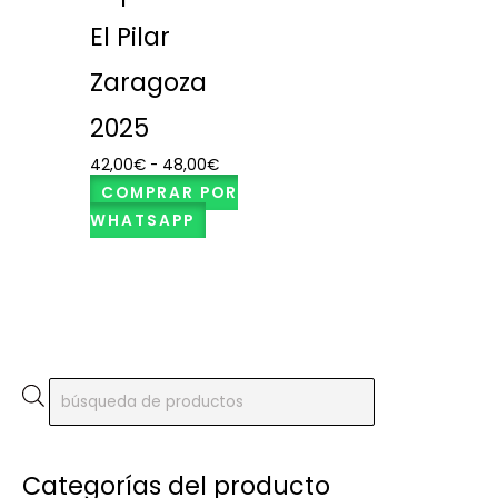
El Pilar
Zaragoza
2025
42,00
€
-
48,00
€
COMPRAR POR
WHATSAPP
B
ú
s
Categorías del producto
q