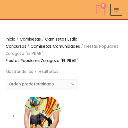
Ir
al
contenido
Inicio
/
Camisetas
/
Camisetas Estilo
Concursos
/
Camisetas Comunidades
/ Fiestas Populares
Zaragoza "EL PILAR"
Fiestas Populares Zaragoza "EL PILAR"
Mostrando los 7 resultados
Rango
de
precios:
desde