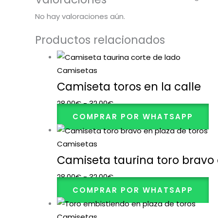
No hay valoraciones aún.
Productos relacionados
Camisetas
Camiseta toros en la calle
28,00
€
-
32,00
€
COMPRAR POR WHATSAPP
Camisetas
Camiseta taurina toro bravo 
28,00
€
-
32,00
€
COMPRAR POR WHATSAPP
Camisetas