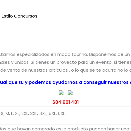
Estilo Concursos
estamos especializados en moda taurina. Disponemos de u
nales y únicos. Si tienes un proyecto para un evento, si tie
o de venta de nuestros artículos , o lo que se te ocurra no lo
ual que tu y podemos ayudarnos a conseguir nuestros o
604 961 401
 S, M, L, XL, 2XL, 3XL, 4XL, 5XL, 6XL
rados que hayan comprado este producto pueden hacer una v