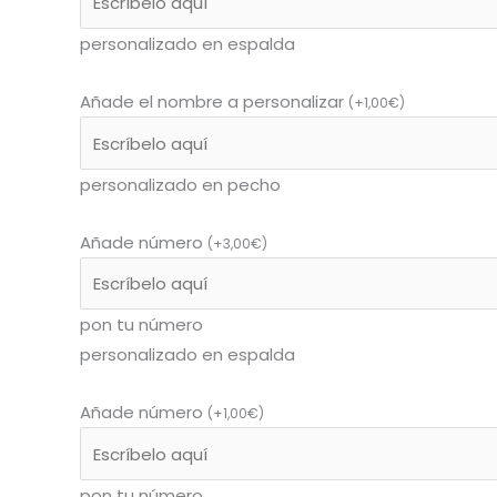
personalizado en espalda
Añade el nombre a personalizar
(
+
1,00
€
)
personalizado en pecho
Añade número
(
+
3,00
€
)
pon tu número
personalizado en espalda
Añade número
(
+
1,00
€
)
pon tu número