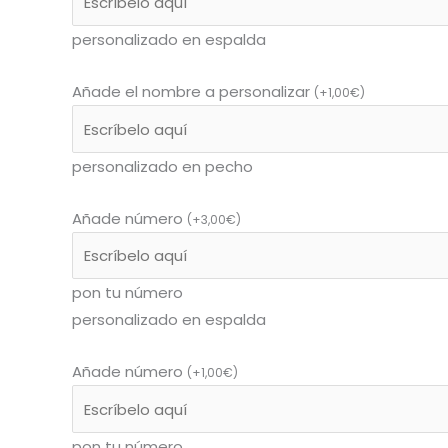
personalizado en espalda
Añade el nombre a personalizar
(
+
1,00
€
)
personalizado en pecho
Añade número
(
+
3,00
€
)
pon tu número
personalizado en espalda
Añade número
(
+
1,00
€
)
pon tu número