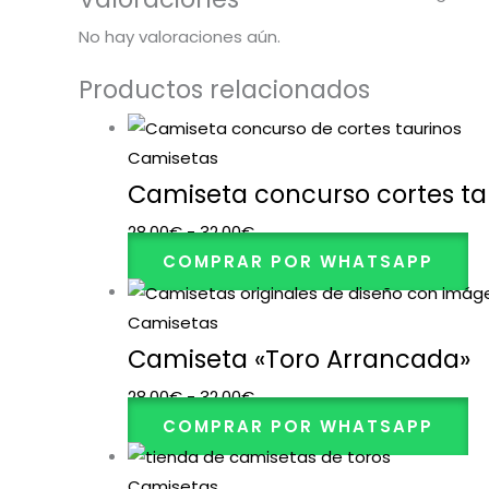
No hay valoraciones aún.
Productos relacionados
Camisetas
Camiseta concurso cortes ta
28,00
€
-
32,00
€
COMPRAR POR WHATSAPP
Camisetas
Camiseta «Toro Arrancada»
28,00
€
-
32,00
€
COMPRAR POR WHATSAPP
Camisetas