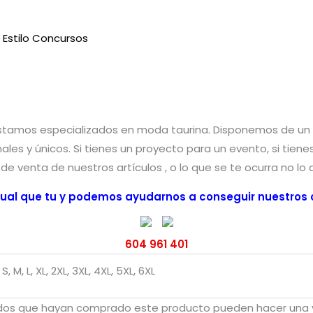
Estilo Concursos
estamos especializados en moda taurina. Disponemos de u
nales y únicos. Si tienes un proyecto para un evento, si tie
o de venta de nuestros artículos , o lo que se te ocurra no lo
ual que tu y podemos ayudarnos a conseguir nuestros o
604 961 401
 S, M, L, XL, 2XL, 3XL, 4XL, 5XL, 6XL
rados que hayan comprado este producto pueden hacer una v