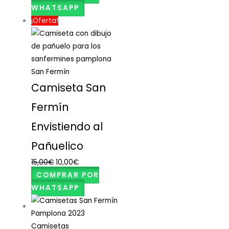
WHATSAPP
¡Oferta!
San Fermín
Camiseta San
Fermín
Envistiendo al
Pañuelico
15,00
€
10,00
€
COMPRAR POR
WHATSAPP
Camisetas