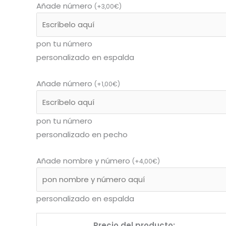
Añade número
(
+
3,00
€
)
pon tu número
personalizado en espalda
Añade número
(
+
1,00
€
)
pon tu número
personalizado en pecho
Añade nombre y número
(
+
4,00
€
)
personalizado en espalda
Precio del producto: