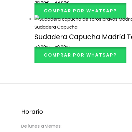
38,00
€
-
44,00
€
COMPRAR POR WHATSAPP
Sudadera Capucha
Sudadera Capucha Madrid T
42,00
€
-
48,00
€
COMPRAR POR WHATSAPP
Horario
De lunes a viernes: